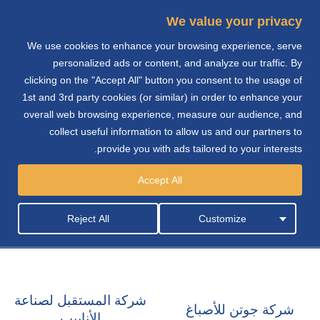
We value your privacy
We use cookies to enhance your browsing experience, serve
e
personalized ads or content, and analyze our traffic. By
clicking on the "Accept All" button you consent to the usage of
n
1st and 3rd party cookies (or similar) in order to enhance your
overall web browsing experience, measure our audience, and
collect useful information to allow us and our partners to
provide you with ads tailored to your interests.
التصنيع
Accept All
Reject All
Customize
شركة المستقبل لصناعة
شركة جوتن للأصباغ
الأنابيب